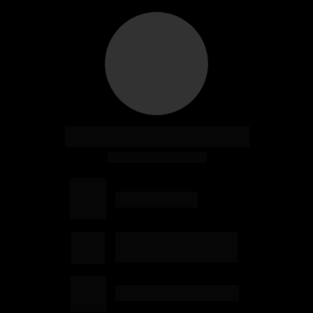
Fundador - LinkBiz
CEO Agência LinkBiz
/rbrandaop
Clique Para Falar 
Comigo no Direct
/ricardobrandaop